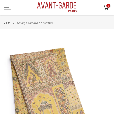
Vai
0
al
contenuto
Casa
Sciarpa Jamawar Kashmiri