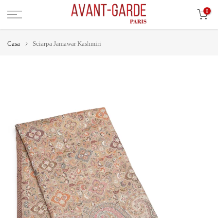
Vai
0
al
contenuto
Casa
Sciarpa Jamawar Kashmiri