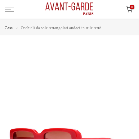
Vai
0
al
contenuto
Casa
Occhiali da sole rettangolari audaci in stile retrò