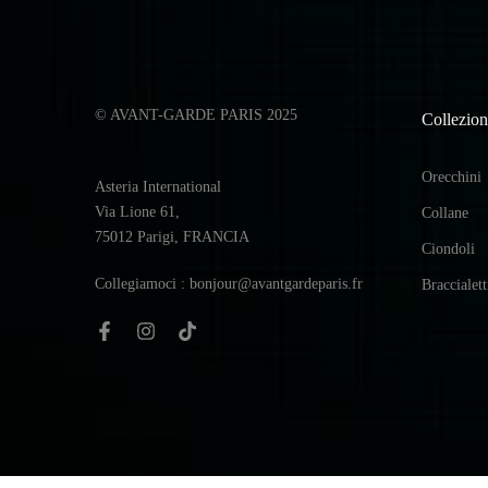
© AVANT-GARDE PARIS 2025
Collezion
Orecchini
Asteria International
Via Lione 61,
Collane
75012 Parigi, FRANCIA
Ciondoli
Collegiamoci : bonjour@avantgardeparis.fr
Braccialett