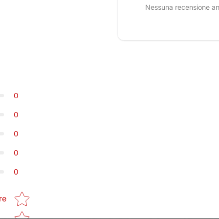
Nessuna recensione anco
0
0
0
0
0
Star rating
re