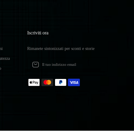
Iscriviti ora
ni
Rimanete sintonizzati per sconti e storie
vatezza
o