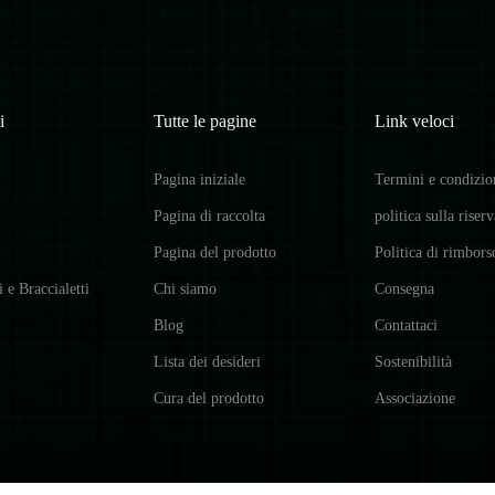
i
Tutte le pagine
Link veloci
Pagina iniziale
Termini e condizio
Pagina di raccolta
politica sulla riser
Pagina del prodotto
Politica di rimbors
i e Braccialetti
Chi siamo
Consegna
Blog
Contattaci
Lista dei desideri
Sostenibilità
Cura del prodotto
Associazione