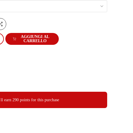
AGGIUNGI AL
CARRELLO
ll earn
290 points
for this purchase