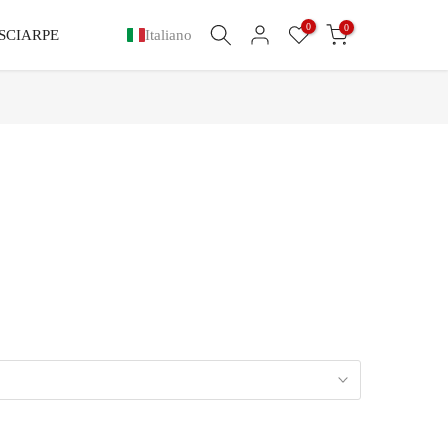
0
0
SCIARPE
Italiano