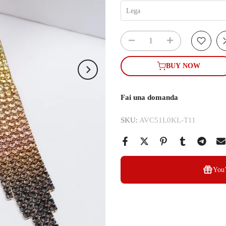
Lega
BUY NOW
Fai una domanda
SKU:
AVC51L0KL-T11
You’