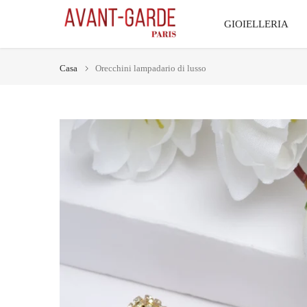
Vai
GIOIELLERIA
al
contenuto
Casa
Orecchini lampadario di lusso