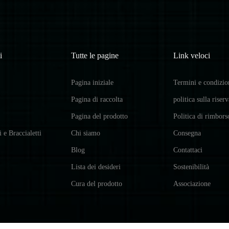
i
Tutte le pagine
Link veloci
Pagina iniziale
Termini e condizio
Pagina di raccolta
politica sulla riser
Pagina del prodotto
Politica di rimbors
i e Braccialetti
Chi siamo
Consegna
Blog
Contattaci
Lista dei desideri
Sostenibilità
Cura del prodotto
Associazione