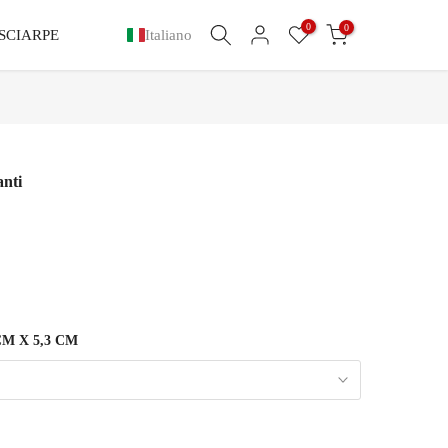
0
0
SCIARPE
Italiano
anti
CM X 5,3 CM