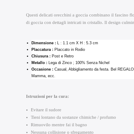
Questi delicati orecchini a goccia combinano il fascino fl
di goccia con dettagli intricati in cristallo. Il design cu
Dimensione :
L : 1.1 cm X H : 5.3 cm
Placcatura :
Placcato in Rodio
Chiusura :
Post e Retro
Metallo :
Lega di Zinco ; 100% Senza Nichel
Occasione :
Casual, Abbigliamento da festa. Bel REGALO 
Mamma, ecc.
Istruzioni per la cura:
Evitare il sudore
Tieni lontano da sostanze chimiche / profumo
Rimuovilo mentre fai il bagno
Nessuna collisione o sfregamento