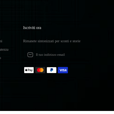
Iscriviti ora
ni
Rimanete sintonizzati per sconti e storie
vatezza
o