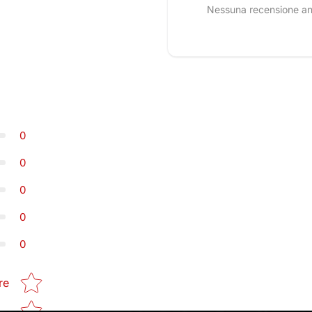
Nessuna recensione anco
0
0
0
0
0
Star rating
re