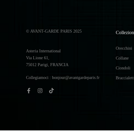
© AVANT-GARDE PARIS 2025
Collezion
Orecchini
Asteria International
Via Lione 61,
Collane
75012 Parigi, FRANCIA
Ciondoli
Collegiamoci : bonjour@avantgardeparis.fr
Braccialett