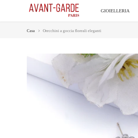
Vai
GIOIELLERIA
al
contenuto
Casa
Orecchini a goccia floreali eleganti