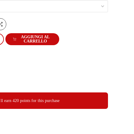
AGGIUNGI AL
CARRELLO
ll earn
420 points
for this purchase