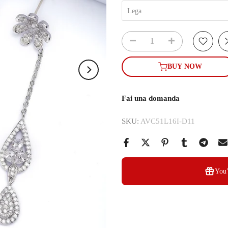
Lega
BUY NOW
Fai una domanda
SKU:
AVC51L16I-D11
You’