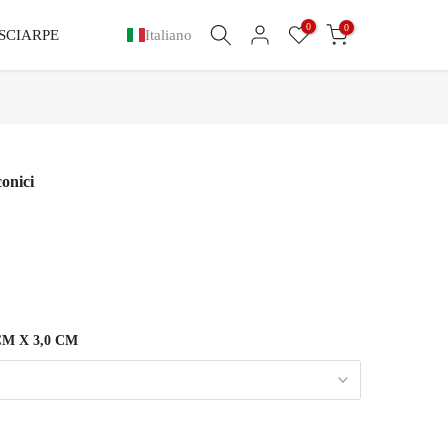
0
0
SCIARPE
Italiano
conici
CM X 3,0 CM