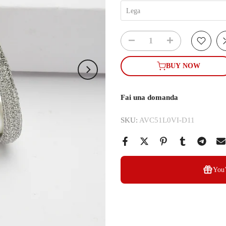
Lega
BUY NOW
Fai una domanda
SKU:
AVC51L0VI-D11
You’