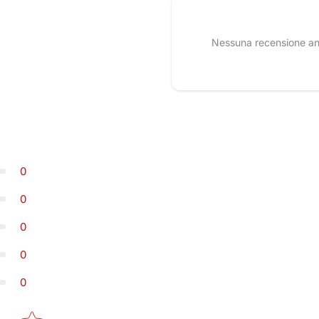
Nessuna recensione anco
0
0
0
0
0
Star rating