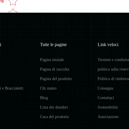
re
i
Tutte le pagine
Link veloci
Pagina iniziale
Termini e condizio
Pagina di raccolta
politica sulla riser
Pagina del prodotto
Politica di rimbors
i e Braccialetti
Chi siamo
Consegna
Blog
Contattaci
Lista dei desideri
Sostenibilità
Cura del prodotto
Associazione