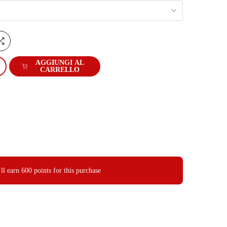
AGGIUNGI AL
CARRELLO
ll earn
600 points
for this purchase