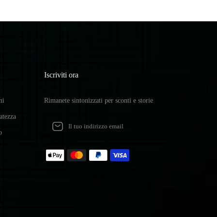
Iscriviti ora
ni
Rimanete sintonizzati per sconti e storie
vatezza
o