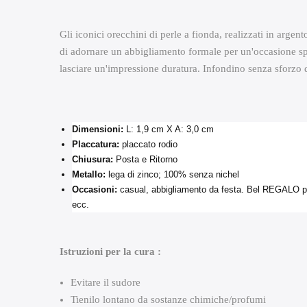
Gli iconici orecchini di perle a fionda, realizzati in argent
di adornare un abbigliamento formale per un'occasione specia
lasciare un'impressione duratura. Infondino senza sforzo q
Dimensioni:
L: 1,9 cm X A: 3,0 cm
Placcatura:
placcato rodio
Chiusura:
Posta e Ritorno
Metallo:
lega di zinco; 100% senza nichel
Occasioni:
casual, abbigliamento da festa. Bel REGALO pe
ecc.
Istruzioni per la cura :
Evitare il sudore
Tienilo lontano da sostanze chimiche/profumi