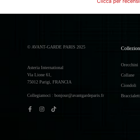
Clicca per recensi
© AVANT-GARDE PARIS 2025
Collezion
Orecchini
Asteria International
Via Lione 61,
Collane
75012 Parigi, FRANCIA
Ciondoli
Collegiamoci : bonjour@avantgardeparis.fr
Braccialett