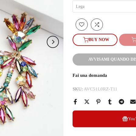
Lega
BUY NOW
AVVISAMI QUANDO DI
Fai una domanda
SKU:
AVC51L0RZ-T11
You’