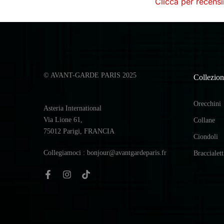
Clicca per recensi
© AVANT-GARDE PARIS 2025
Collezion
Orecchini
Asteria International
Via Lione 61,
Collane
75012 Parigi, FRANCIA
Ciondoli
Collegiamoci : bonjour@avantgardeparis.fr
Braccialett