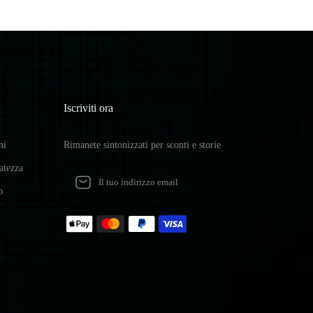
Iscriviti ora
ni
Rimanete sintonizzati per sconti e storie
vatezza
o