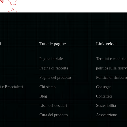
re
i
Tutte le pagine
Link veloci
Pagina iniziale
Termini e condizio
Pagina di raccolta
politica sulla riser
Pagina del prodotto
Politica di rimbors
i e Braccialetti
Chi siamo
Consegna
Blog
Contattaci
Lista dei desideri
Sostenibilità
Cura del prodotto
Associazione