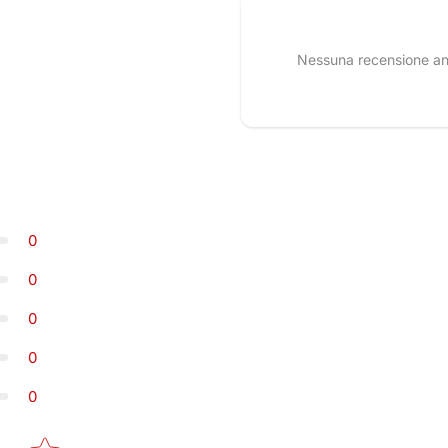
Nessuna recensione anco
0
0
0
0
0
Star rating