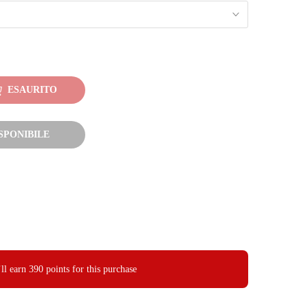
ESAURITO
SPONIBILE
ll earn
390 points
for this purchase