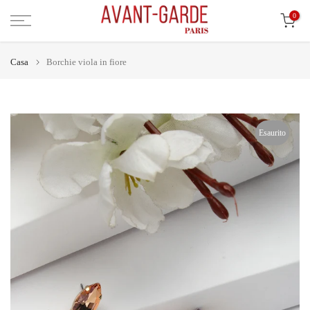
Vai
0
al
contenuto
Casa
Borchie viola in fiore
Esaurito