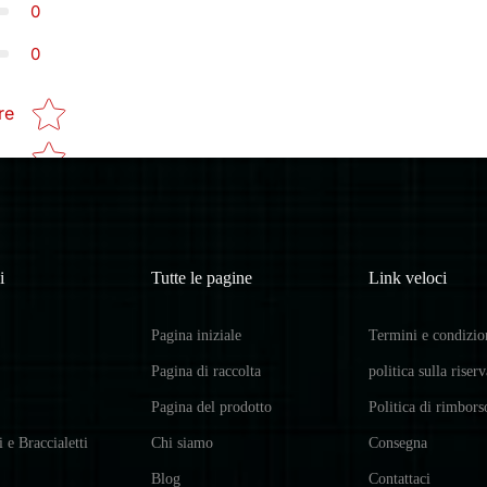
0
0
Star rating
re
i
Tutte le pagine
Link veloci
Pagina iniziale
Termini e condizio
Pagina di raccolta
politica sulla riser
Pagina del prodotto
Politica di rimbors
i e Braccialetti
Chi siamo
Consegna
Blog
Contattaci