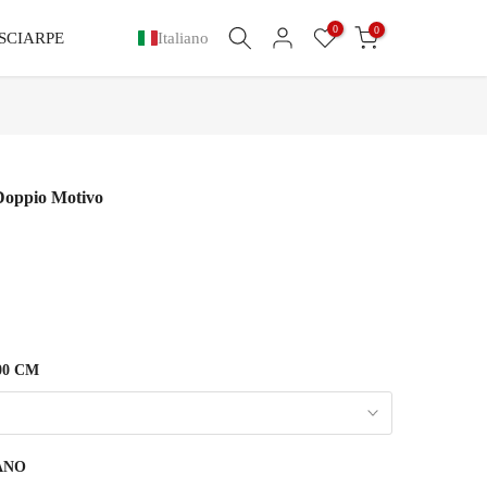
0
0
SCIARPE
Italiano
Doppio Motivo
00 CM
ANO