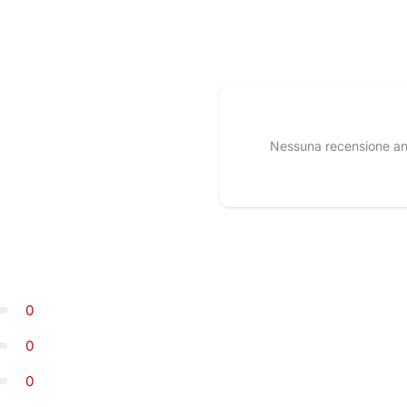
Nessuna recensione anco
0
0
0