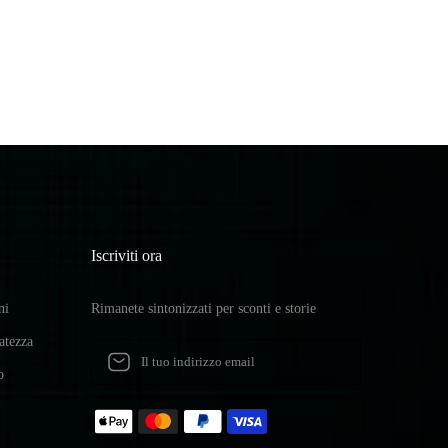
Iscriviti ora
ni
Rimanete sintonizzati per sconti e storie
vatezza
o