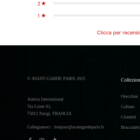
2
1
Clicca per recensi
© AVANT-GARDE PARIS 2025
Collezion
Orecchini
Asteria International
Via Lione 61,
Collane
75012 Parigi, FRANCIA
Ciondoli
Collegiamoci : bonjour@avantgardeparis.fr
Braccialett