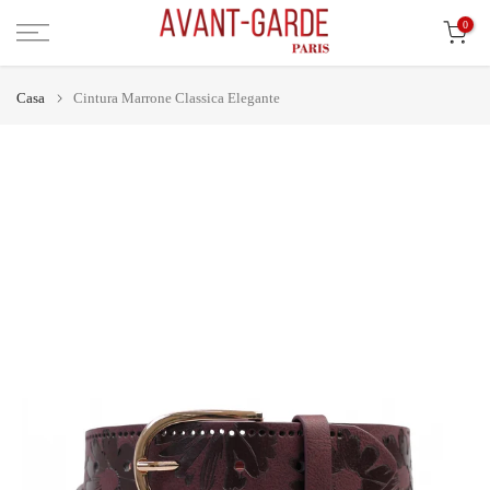
Vai
0
al
contenuto
Casa
Cintura Marrone Classica Elegante