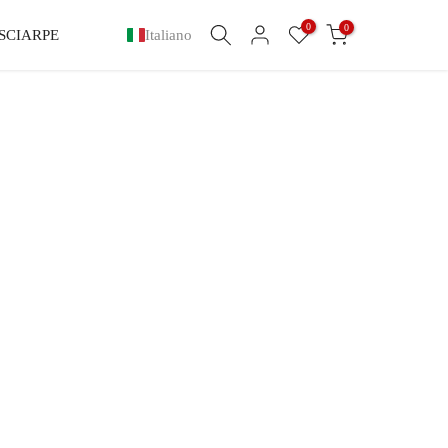
0
0
SCIARPE
Italiano