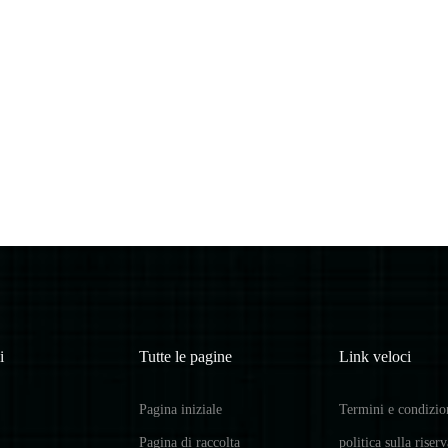
i
Tutte le pagine
Link veloci
Pagina iniziale
Termini e condizio
Pagina di raccolta
politica sulla riser