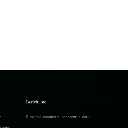
Iscriviti ora
ni
Rimanete sintonizzati per sconti e storie
vatezza