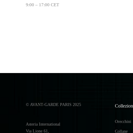
9:00 – 17:00 CET
© AVANT-GARDE PARIS 2025
Collezion
Orecchini
Asteria International
Via Lione 61,
Collane