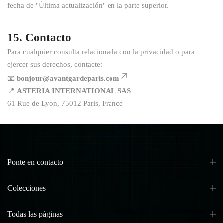
fecha de "Última actualización" en la parte superior.
15. Contacto
Para cualquier consulta relacionada con la privacidad o para
ejercer sus derechos, contacte:
📧
bonjour@avantgardeparis.com
📍
ASTERIA INTERNATIONAL SAS
61 Rue de Lyon, 75012 Paris, France
Ponte en contacto
Colecciones
Todas las páginas