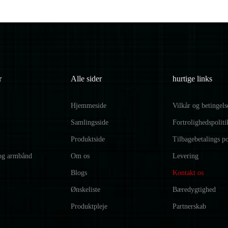
r
Alle sider
hurtige links
Hjemmeside
Vilkår og betingels
Samlingsside
Fortrolighedspoliti
Produktside
Tilbagebetalings po
og armbånd
Om os
Levering
Blogs
Kontakt os
Ønskeliste
Bæredygtighed
Produktpleje
Partnerskab