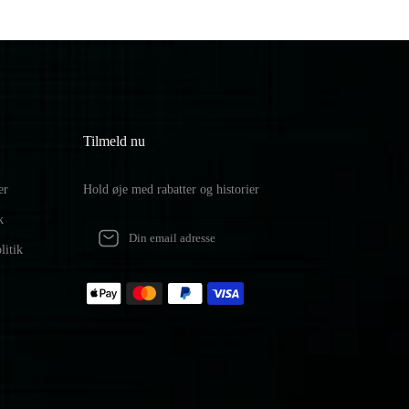
Tilmeld nu
er
Hold øje med rabatter og historier
k
litik