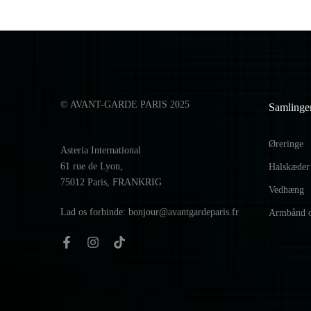
© AVANT-GARDE PARIS 2025
Samlinge
Øreringe
Asteria International
61 rue de Lyon,
Halskæder
75012 Paris, FRANKRIG
Vedhæng
Lad os forbinde: bonjour@avantgardeparis.fr
Armbånd 