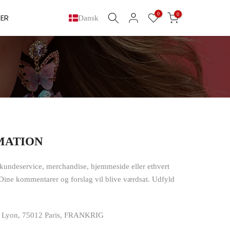
0
0
ER
Dansk
MATION
s kundeservice, merchandise, hjemmeside eller ethvert
Dine kommentarer og forslag vil blive værdsat. Udfyld
 de Lyon, 75012 Paris, FRANKRIG