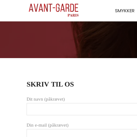
Gå
SMYKKER
til
indhold
SKRIV TIL OS
Dit navn (påkrævet)
Din e-mail (påkrævet)